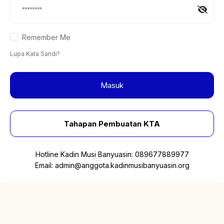
Remember Me
Lupa Kata Sandi?
Masuk
Tahapan Pembuatan KTA
Hotline Kadin Musi Banyuasin:
089677889977
Email:
admin@anggota.kadinmusibanyuasin.org